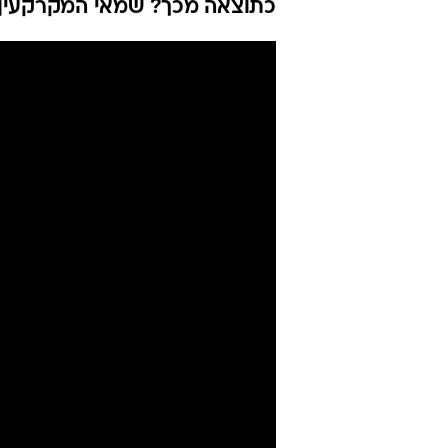
כתוצאה מכך? שמאי המקרקעין י