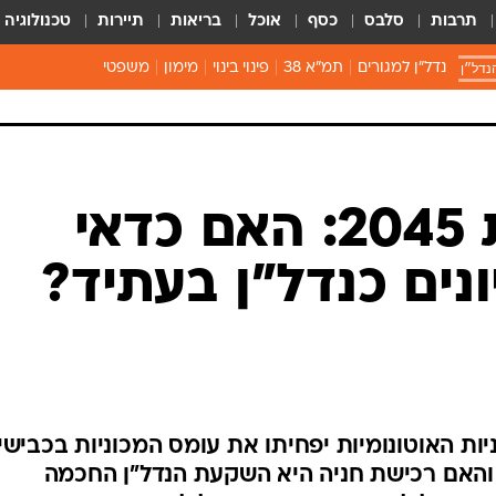
תרבות
סלבס
כסף
אוכל
בריאות
תיירות
טכנולוגיה
נדל״ן
נדל"ן למגורים
תמ"א 38
פינוי בינוי
מימון
משפטי
קופצים לשנת 2045: האם כדאי
נים כנדל"ן בעתיד?
והמכוניות האוטונומיות יפחיתו את עומס המכוניות בכבישי
ם והאם רכישת חניה היא השקעת הנדל"ן החכמה