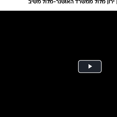
רון מלול ממשרד האושנר-מלול משיב