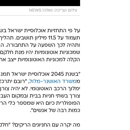
צילום ועריכה: וואלה! NEWS
תעמוד על 11.5 מיליון תו
ותהיה לכך השפעה על התחבורה. הרכב
שמכוניות אוטונומיות יהיו מנת חל
הקלה למכוניות האוטונומיות ייצב א
"בשנת 2045 אוכלוסיית ישראל תמנה כ-15 מיליון תושבים", אומר שמאי המקרקעין
מ
משרד האושנר-מלול
, "רובם יתרכ
ימלוך הרכב האוטונומי. לא יהיה צור
צורך בשתי חניות בבית ובמקום העבו
הפופולרית כיום היא שמספר כלי הרכ
כמות רבה של אנשים".
מה יקרה עם החניונים הריקים? "חלק