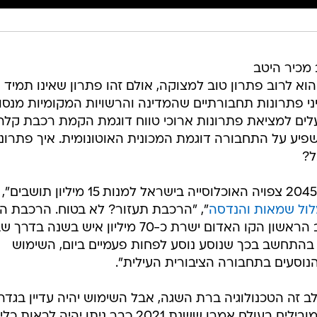
 מכיר היטב
וא לרוב פתרון טוב למצוקה, אולם זהו פתרון שאינו תמיד
ני פתרונות תחבורתיים שהמדינה והרשויות המקומיות מנסו
עלים למציאת פתרונות ארוכי טווח דוגמת הקמת רכבת קלה
להשפיע על התחבורה דוגמת המכונית האוטונומית. איך פתרונ
ל?
"לפי התחזיות הדמוגרפיות, עד שנת 2045 צפויה האוכלוסייה בישראל למנות 15 מיליון תושבים",
ול שמאות והנדסה
", "הרכבת תעזור? לא בטוח. הרכבת ה
תתחיל כנראה לפעול ב-2021. בשלב הראשון הקו האדום ישרת כ-70 מיליון איש בשנה בד
 בהתחשב בכך שנוסע נוסע לפחות פעמיים ביום, השימוש
נוסעים בתחבורה הציבורית העילית".
ב זה הטכנולוגיה ברת השגה, אבל השימוש יהיה עדיין בגדר
ניסוי. נכון לסוף 2018, רוב היצרנים המובילים בעולם אמרו ששנת 2021 כבר ניתן יהיה לראות כלי