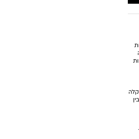
ת
ות
קלה
רך שבין