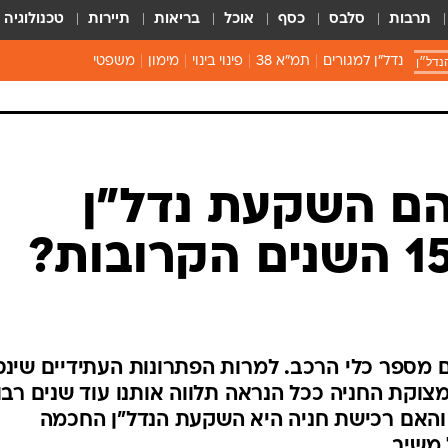
תרבות
סלבס
כסף
אוכל
בריאות
תיירות
טכנולוגיה
נדל״ן
נדל"ן למגורים
תמ"א 38
פינוי בינוי
מימון
משפטי
הם השקעת נדל"ן
ם מספר כלי הרכב. למרות הפתרונות העתידיים שינס
וקת החניה ככל הנראה תלווה אותנו עוד שנים רבו
ם והאם רכישת חניה היא השקעת הנדל"ן החכמה
 משיב