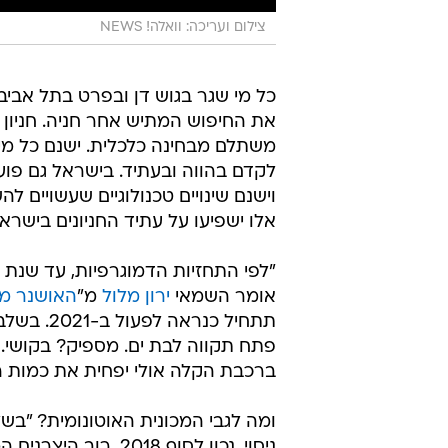
צילום ועריכה: וואלה! NEWS
כל מי שגר בגוש דן ובפרט בתל אביב
את החיפוש המתיש אחר חניה. חניון ה
משתלם מבחינה כלכלית. ישנם כל מי
לקדם בהווה ובעתיד. בישראל גם פו
וישנם שינויים טכנולוגיים שעשויים 
אלו ישפיעו על עתיד החניונים בישרא
אומר השמאי
ירון מלול
מ"
האושנר מל
פתח תקווה לבת ים. מספיק? בקושי.
ברכבת הקלה אולי יפחית את כמות ה
ומה לגבי המכונית האוטונומית? "בשל