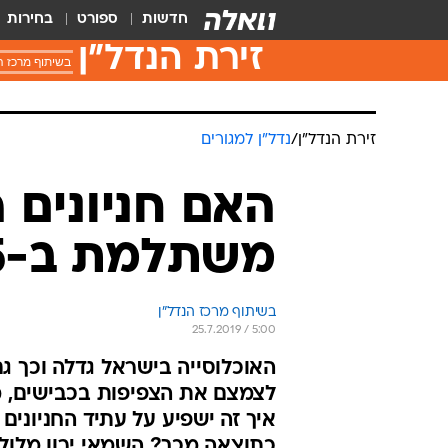
חדשות
ספורט
בחירות
זירת הנדל״ן
בשיתוף מרכז ה
זירת הנדל״ן
/
נדל"ן למגורים
האם חניונים 
משתלמת ב-15 השנים הקרובות?
בשיתוף מרכז הנדל"ן
25.7.2019 / 5:00
האוכלוסייה בישראל גדלה וכך ג
לצמצם את הצפיפות בכבישים, מצ
איך זה ישפיע על עתיד החניוני
כתוצאה מכך? השמאי ירון מלול