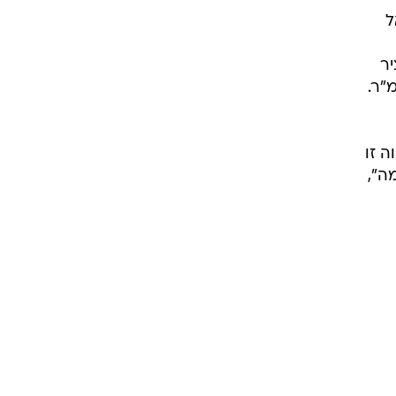
ל
יר
צם תקן החניה ממקום חניה אחד לכל 40 מ"ר למקום חניה אחד לכל 240 מ"ר.
ה זו
ה",